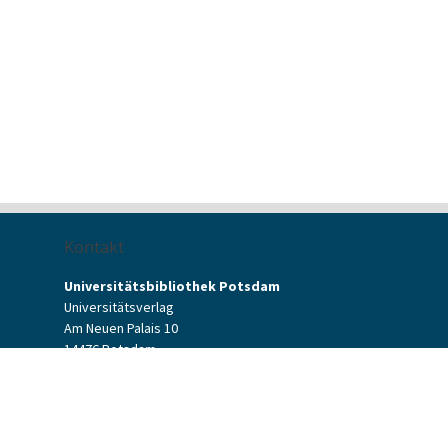
Kontakt
Universitätsbibliothek Potsdam
Universitätsverlag
Am Neuen Palais 10
14476 Potsdam
Kontaktformular
verlag[at]uni-potsdam.de
+49 (0)331 977-2094