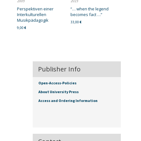
2009
2019
Perspektiven einer
“… when the legend
Interkulturellen
becomes fact …”
Musikpädagogik
33,00
€
9,00
€
Publisher Info
Open-Access-Policies
About University Press
Access and Ordering Information