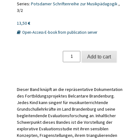
Series:
Potsdamer Schriftenreihe zur Musikpädagogik
,
3/2
13,50
€
Open-Access-E-book from publication server
Belcantare
Add to cart
Brandenburg.
Jedes
Kind
kann
singen!
quantity
Dieser Band knüpft an die repräsentative Dokumentation
des Fortbildungsprojektes Belcantare Brandenburg.
Jedes Kind kann singen! für musikunterrichtende
Grundschullehrkräfte im Land Brandenburg und seine
begleitendende Evaluationsforschung an. Inhaltlicher
Schwerpunkt dieses Bandes ist die Vorstellung der
explorative Evaluationsstudie mit ihren sensiblen
Konzepten, Fragenstellungen, ihrem triangulierenden