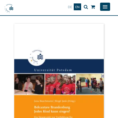
Deutsch
English
DE
EN