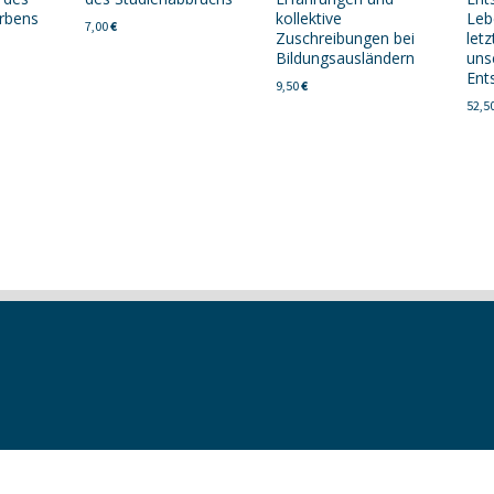
erbens
kollektive
Leb
7,00
€
Zuschreibungen bei
letz
Bildungsausländern
uns
Ent
9,50
€
52,5