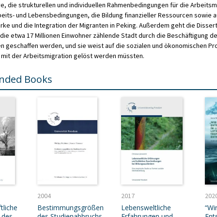
e, die strukturellen und individuellen Rahmenbedingungen für die Arbeitsm
rbeits- und Lebensbedingungen, die Bildung finanzieller Ressourcen sowie a
rke und die Integration der Migranten in Peking. Außerdem geht die Disserta
r die etwa 17 Millionen Einwohner zählende Stadt durch die Beschäftigung de
n geschaffen werden, und sie weist auf die sozialen und ökonomischen Pro
it der Arbeitsmigration gelöst werden müssten.
ded Books
2004
2017
202
tliche
Bestimmungsgrößen
Lebensweltliche
“Wir
 des
des Studienabbruchs
Erfahrungen und
Ent