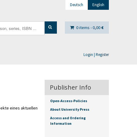
Deutsch
English
0 items -
0,00
€
Login | Register
Publisher Info
Open-Access-Policies
ekte eines aktuellen
About University Press
Access and Ordering
Information