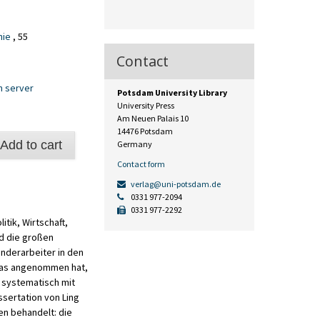
hie
, 55
Contact
n server
Potsdam University Library
University Press
Am Neuen Palais 10
14476 Potsdam
ter
Add to cart
Germany
Contact form
verlag@uni-potsdam.de
0331 977-2094
0331 977-2292
tik, Wirtschaft,
nd die großen
nderarbeiter in den
emas angenommen hat,
 systematisch mit
sertation von Ling
en behandelt: die