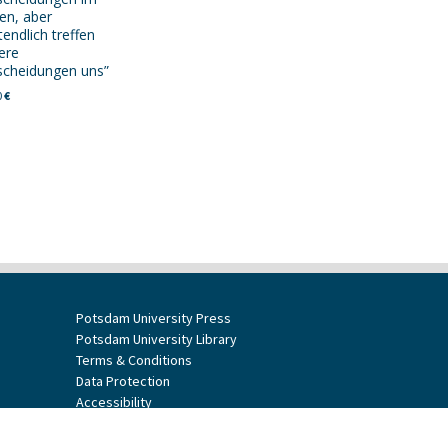
en, aber
tendlich treffen
ere
scheidungen uns”
0
€
Potsdam University Press
Potsdam University Library
Terms & Conditions
Data Protection
Accessibility
Website Credits