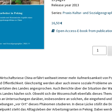
Release year 2013
Series:
Praxis Kultur- und Sozialgeograp
16,50
€
Open-Access-E-book from publicatio
Wanderarbei
in
Peking
quantity
rtschaftsriese China erfährt weltweit immer mehr Aufmerksamkeit von Poli
d Öffentlichkeit. Gleichzeitig werden aber auch innere soziale Probleme u
aritäten des Landes angesprochen. Auch Berichte über die Situation der Wa
s Landes häufen sich. Obwohl sich die Wissenschaft ebenfalls dieses Th
 an Untersuchungen darüber, insbesondere an solchen, die eingehend und
ebungen „vor Ort“ dieses Phänomen studieren. In diese Lücke stößt die Dis
ttelpunkt steht das Alltagsleben der Arbeitsmigranten in Peking. Dabei werd