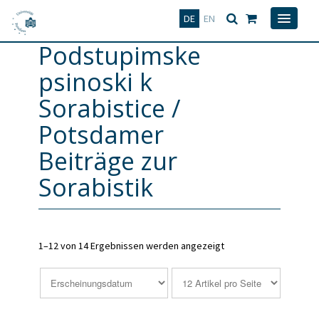
Deutsch
English
DE
EN
Podstupimske
psinoski k
Sorabistice /
Potsdamer
Beiträge zur
Sorabistik
1–12 von 14 Ergebnissen werden angezeigt