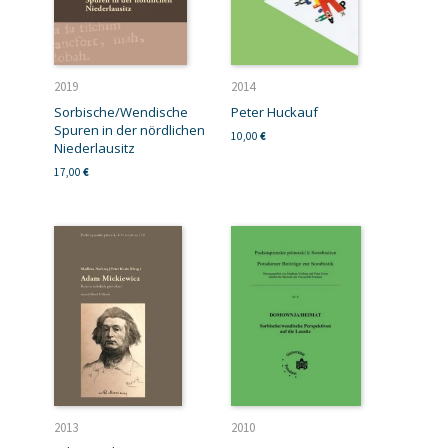
2019
2014
Sorbische/Wendische
Peter Huckauf
Spuren in der nördlichen
10,00
€
Niederlausitz
17,00
€
2013
2010