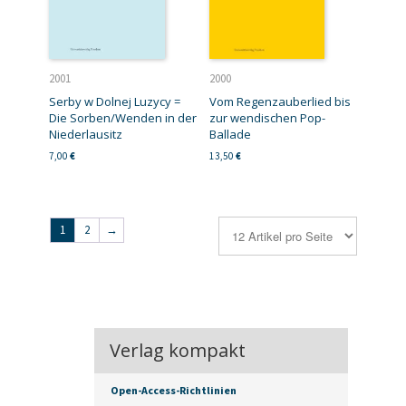
2001
2000
Serby w Dolnej Luzycy =
Vom Regenzauberlied bis
Die Sorben/Wenden in der
zur wendischen Pop-
Niederlausitz
Ballade
7,00
€
13,50
€
1
2
→
Verlag kompakt
Open-Access-Richtlinien