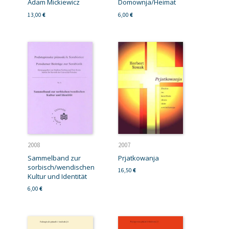
Adam Mickiewicz
Domownja/Heimat
13,00
€
6,00
€
2008
2007
Sammelband zur
Prjatkowanja
sorbisch/wendischen
16,50
€
Kultur und Identität
6,00
€