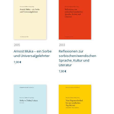
2005
2003
Arnost Muka – ein Sorbe
Reflexionen zur
und Universalgelehrter
sorbischen/wendischen
Sprache, Kultur und
7,00
€
Literatur
7,00
€