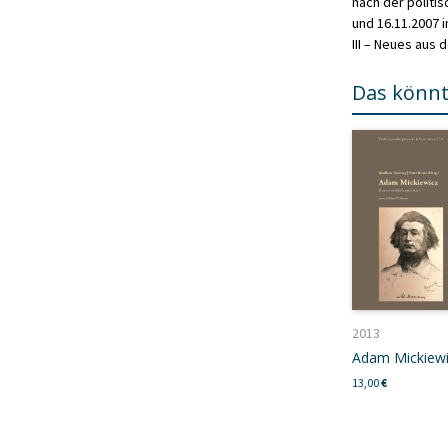
nach der politis
und 16.11.2007 
III – Neues aus
Das könnt
2013
Adam Mickiew
13,00
€