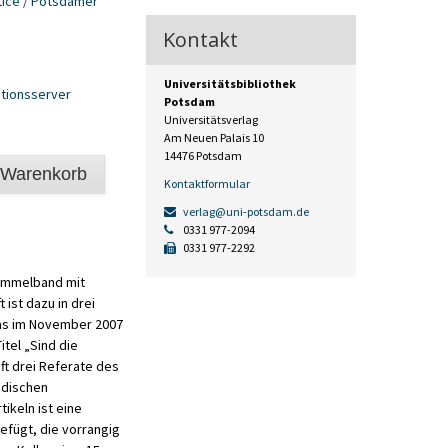
tice / Potsdamer
Kontakt
Universitätsbibliothek
tionsserver
Potsdam
Universitätsverlag
Am Neuen Palais 10
14476 Potsdam
 Warenkorb
Kontaktformular
verlag@uni-potsdam.de
0331 977-2094
0331 977-2292
Sammelband mit
ist dazu in drei
das im November 2007
tel „Sind die
ft drei Referate des
ndischen
ikeln ist eine
efügt, die vorrangig