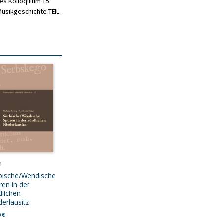
les Kolloquium 15.
Musikgeschichte TEIL
9
bische/Wendische
ren in der
dlichen
derlausitz
0
€