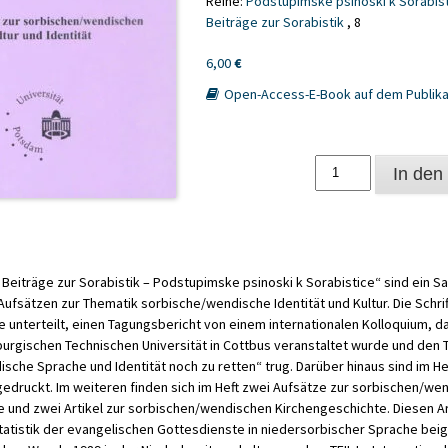
Reihe:
Podstupimske psinoski k Sorabis
Beiträge zur Sorabistik
, 8
6,00
€
Open-Access-E-Book auf dem Publika
Sammelband
In den
zur
sorbisch/wendischen
Kultur
und
Identität
Beiträge zur Sorabistik – Podstupimske psinoski k Sorabistice“ sind ein 
Menge
fsätzen zur Thematik sorbische/wendische Identität und Kultur. Die Schrift 
unterteilt, einen Tagungsbericht von einem internationalen Kolloquium, 
urgischen Technischen Universität in Cottbus veranstaltet wurde und den Ti
sche Sprache und Identität noch zu retten“ trug. Darüber hinaus sind im He
edruckt. Im weiteren finden sich im Heft zwei Aufsätze zur sorbischen/we
 und zwei Artikel zur sorbischen/wendischen Kirchengeschichte. Diesen Art
atistik der evangelischen Gottesdienste in niedersorbischer Sprache beig