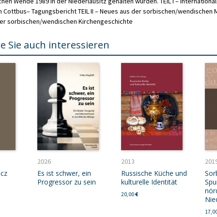
chen Wende 1989 in der Niederlausitz gehalten wurden. TEIL I – Internationa
in Cottbus– Tagungsbericht TEIL II – Neues aus der sorbischen/wendischen 
 der sorbischen/wendischen Kirchengeschichte
e Sie auch interessieren
2026
2013
201
icz
Es ist schwer, ein
Russische Küche und
Sor
Progressor zu sein
kulturelle Identität
Spu
nör
20,00
€
Nie
17,0