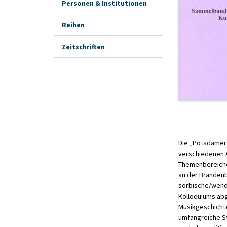
Personen & Institutionen
Reihen
Zeitschriften
Die „Potsdamer 
verschiedenen Au
Themenbereiche 
an der Brandenb
sorbische/wendi
Kolloquiums abg
Musikgeschichte
umfangreiche St