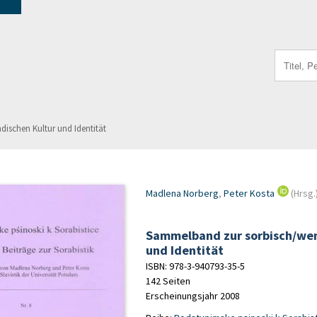
Search
for:
ischen Kultur und Identität
Madlena Norberg
,
Peter Kosta
(Hrsg.
Sammelband zur sorbisch/wen
und Identität
ISBN: 978-3-940793-35-5
142 Seiten
Erscheinungsjahr 2008