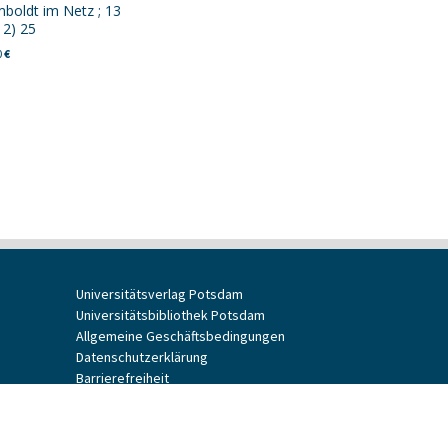
boldt im Netz ; 13
12) 25
0
€
Universitätsverlag Potsdam
Universitätsbibliothek Potsdam
Allgemeine Geschäftsbedingungen
Datenschutzerklärung
Barrierefreiheit
Impressum