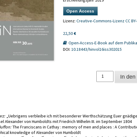
Erscheinungsjahr 2019
Open Access
Lizenz:
Creative-Commons-Lizenz CC BY-
22,50
€
Open-Access-E-Book auf dem Publika
DOI:
10.18443/hinvol16iss302015
Alexander
In den
von
Humboldt
im
Netz
;
16
rz:
„Uebrigens verbleibe ich mit besonderer Werthschätzung Euer gnädige
(2015)
el Alexander von Humboldts mit Friedrich Wilhelm III. im September 1804
30
uffon:
The Franciscans in Cathay : memory of men and places : A Contribut
Menge
hical knowledge of Alexander von Humboldt