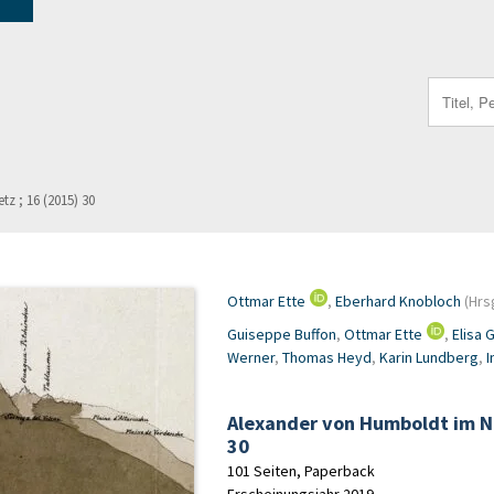
Search
for:
z ; 16 (2015) 30
Ottmar Ette
,
Eberhard Knobloch
(Hrsg
Guiseppe Buffon
,
Ottmar Ette
,
Elisa 
Werner
,
Thomas Heyd
,
Karin Lundberg
,
I
Alexander von Humboldt im Ne
30
101 Seiten, Paperback