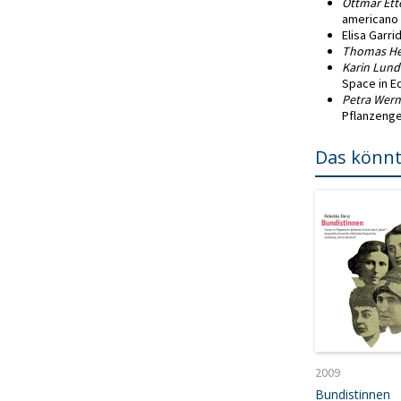
Ottmar Ett
americano 
Elisa Garri
Thomas He
Karin Lund
Space in E
Petra Wern
Pflanzeng
Das könnt
2009
Bundistinnen