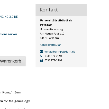
Kontakt
NC-ND 3.0 DE
Universitätsbibliothek
Potsdam
Universitätsverlag
Am Neuen Palais 10
tionsserver
14476 Potsdam
Kontaktformular
verlag@uni-potsdam.de
0331 977-2094
0331 977-2292
 Warenkorb
r König“ : Zum
ion for the genealogy