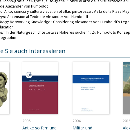
e:
Icono-grafía, cali-grafía, auto-grafía : Sobre el arte de la visualización en l
de Alexander von Humboldt
do: Arte, ciencia y cultura visual en el atlas pintoresco : Vista de la Plaza M
yd:
Ascensión al Teide de Alexander von Humboldt
berg:
Networking Knowledge : Considering Alexander von Humboldt’s Lega
ducation
er:
In der Naturgeschichte „etwas Höheres suchen“ : Zu Humboldts Konzep
eographie
e Sie auch interessieren
2006
2004
201
Antike so fern und
Militär und
Ale