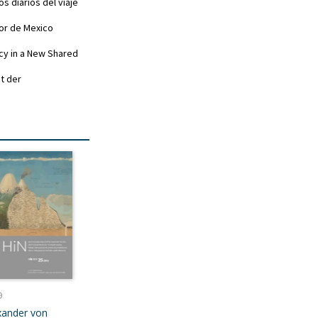
os diarios del viaje
ayor de Mexico
cy in a New Shared
t der
9
xander von