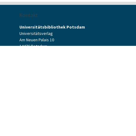
Kontakt
Universitätsbibliothek Potsdam
Universitätsverlag
Am Neuen Palais 10
14476 Potsdam
Kontaktformular
verlag[at]uni-potsdam.de
+49 (0)331 977-2094
+49 (0)331 977-2292
Universitätsverlag Potsdam
Universitätsbibliothek Potsdam
Allgemeine Geschäftsbedingungen
Datenschutzerklärung