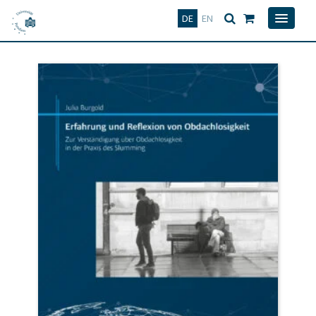
Deutsch
English
DE
EN