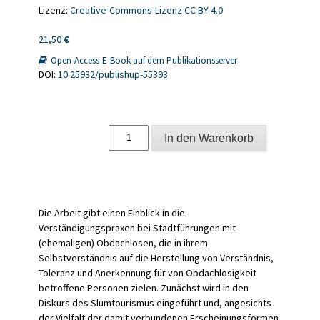
Lizenz:
Creative-Commons-Lizenz CC BY 4.0
21,50
€
Open-Access-E-Book auf dem Publikationsserver
DOI:
10.25932/publishup-55393
Erfahrung
In den Warenkorb
und
Reflexion
von
Obdachlosigkeit
Menge
Die Arbeit gibt einen Einblick in die
Verständigungspraxen bei Stadtführungen mit
(ehemaligen) Obdachlosen, die in ihrem
Selbstverständnis auf die Herstellung von Verständnis,
Toleranz und Anerkennung für von Obdachlosigkeit
betroffene Personen zielen. Zunächst wird in den
Diskurs des Slumtourismus eingeführt und, angesichts
der Vielfalt der damit verbundenen Erscheinungsformen,