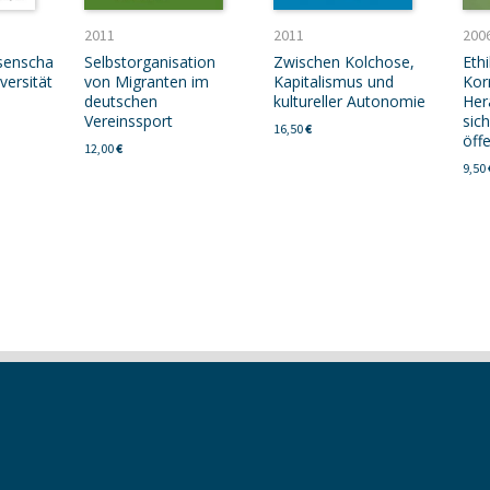
2011
2011
200
senscha
Selbstorganisation
Zwischen Kolchose,
Ethi
versität
von Migranten im
Kapitalismus und
Kor
deutschen
kultureller Autonomie
Her
Vereinssport
sic
16,50
€
öff
12,00
€
9,50