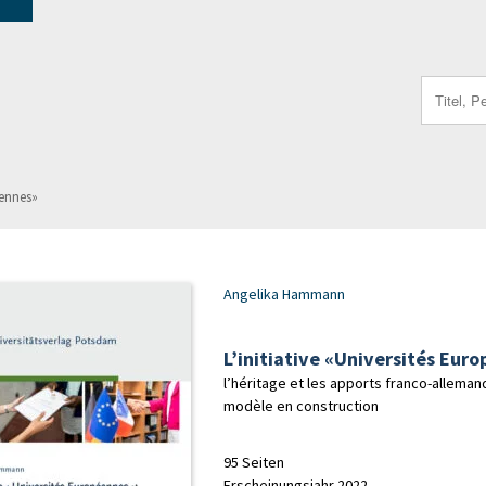
Search
for:
éennes»
Angelika Hammann
L’initiative «Universités Eur
l’héritage et les apports franco-allema
modèle en construction
95 Seiten
Erscheinungsjahr 2022