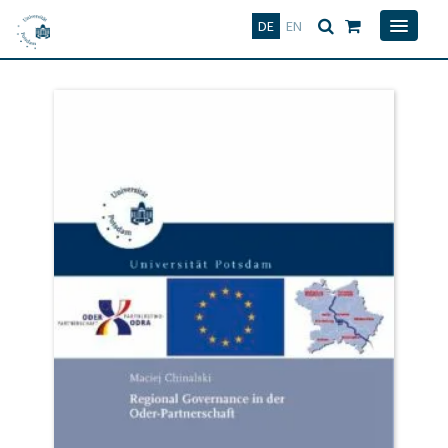
Deutsch
English
DE
EN