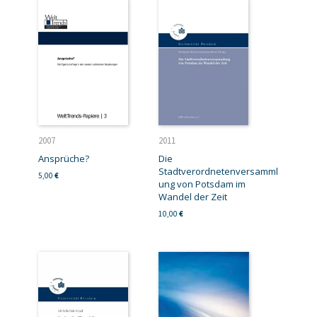
2007
2011
Ansprüche?
Die
Stadtverordnetenversamml
5,00
€
ung von Potsdam im
Wandel der Zeit
10,00
€