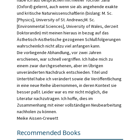
habe ich aus Gesprächen mit meiner Tochter Jana
(Oxford) gelernt, auch wenn sie als angehende exakte
und kritische Naturwissenschaft­lerin (bislang: M. Sc.
[Physics], University of St. Andrews;M. Sc.
[Environmental Sciences], University of Wales, derzeit
Dokto­randin) mit meinen hieraus in bezug auf das
Ästhetisch-Aisthe­tische gezogenen Schlußfolgerungen
wahrscheinlich nicht allzu viel anfangen kann.
Die vorliegende Abhandlung, vor zwei Jahren
erschienen, war schnell vergriffen. Ich habe mich zu
einem zwar durchgesehenen, aber im Übrigen
unveränderten Nachdruck entschieden. Titel und
Untertitel habe ich verändert sowie die Veröffentlichung
in eine neue Reihe übernommen, in deren Kontext sie
besser paßt. Leider war es mir nicht möglich, die
Literatur nachzutragen. Ich hoffe, dies im
Zusammenhang mit einer vollständigen Neubearbeitung
nachholen zu können.
Meike Aissen-Crewett
Recommended Books