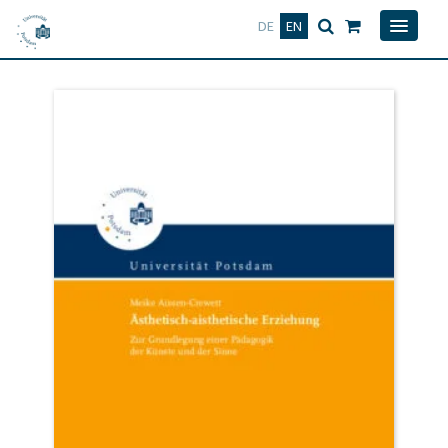
Deutsch
English
DE
EN