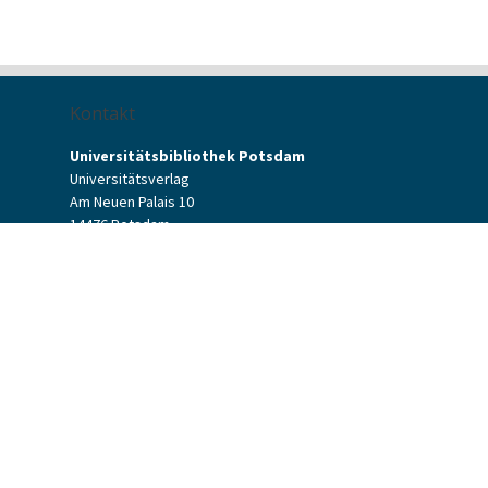
Kontakt
Universitätsbibliothek Potsdam
Universitätsverlag
Am Neuen Palais 10
14476 Potsdam
Kontaktformular
verlag[at]uni-potsdam.de
+49 (0)331 977-2094
+49 (0)331 977-2292
Potsdam University Press
Potsdam University Library