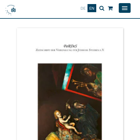
Deutsch
English
DE
EN