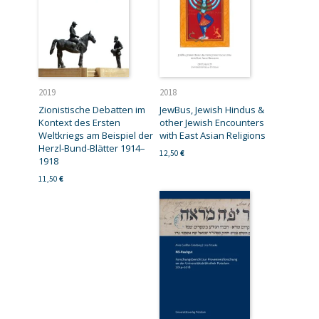
2019
2018
Zionistische Debatten im
JewBus, Jewish Hindus &
Kontext des Ersten
other Jewish Encounters
Weltkriegs am Beispiel der
with East Asian Religions
Herzl-Bund-Blätter 1914–
12,50
€
1918
11,50
€