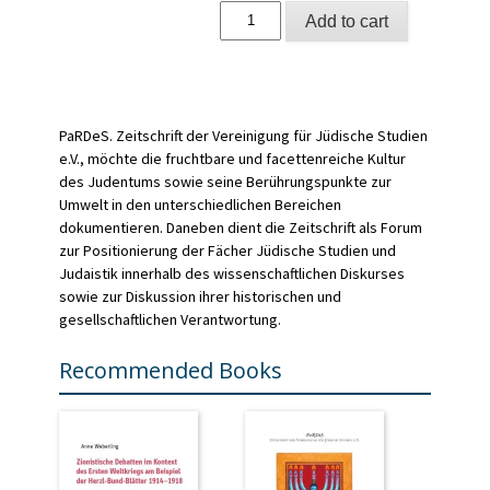
Jesus
Add to cart
in
den
Jüdischen
Kulturen
des
19.
PaRDeS. Zeitschrift der Vereinigung für Jüdische Studien
und
e.V., möchte die fruchtbare und facettenreiche Kultur
20.
des Judentums sowie seine Berührungspunkte zur
Jahrhunderts
Umwelt in den unterschiedlichen Bereichen
=
Jesus
dokumentieren. Daneben dient die Zeitschrift als Forum
in
zur Positionierung der Fächer Jüdische Studien und
the
Judaistik innerhalb des wissenschaftlichen Diskurses
Jewish
sowie zur Diskussion ihrer historischen und
Cultures
gesellschaftlichen Verantwortung.
of
the
19th
Recommended Books
and
20th
Century
quantity