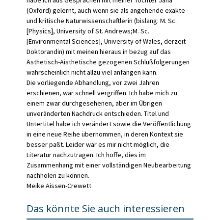
habe ich aus Gesprächen mit meiner Tochter Jana
(Oxford) gelernt, auch wenn sie als angehende exakte
und kritische Naturwissenschaft­lerin (bislang: M. Sc.
[Physics], University of St. Andrews;M. Sc.
[Environmental Sciences], University of Wales, derzeit
Dokto­randin) mit meinen hieraus in bezug auf das
Ästhetisch-Aisthe­tische gezogenen Schlußfolgerungen
wahrscheinlich nicht allzu viel anfangen kann.
Die vorliegende Abhandlung, vor zwei Jahren
erschienen, war schnell vergriffen. Ich habe mich zu
einem zwar durchgesehenen, aber im Übrigen
unveränderten Nachdruck entschieden. Titel und
Untertitel habe ich verändert sowie die Veröffentlichung
in eine neue Reihe übernommen, in deren Kontext sie
besser paßt. Leider war es mir nicht möglich, die
Literatur nachzutragen. Ich hoffe, dies im
Zusammenhang mit einer vollständigen Neubearbeitung
nachholen zu können.
Meike Aissen-Crewett
Das könnte Sie auch interessieren