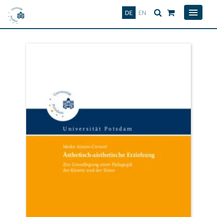
Deutsch
English
DE
EN