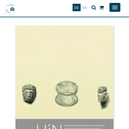
Deutsch
English
DE
EN