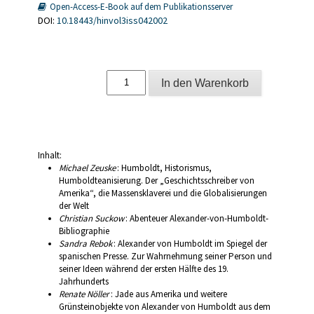
Open-Access-E-Book auf dem Publikationsserver
DOI:
10.18443/hinvol3iss042002
Alexander
In den Warenkorb
von
Humboldt
im
Netz
;
3
Inhalt:
(2002)
Michael Zeuske
: Humboldt, Historismus,
4
Humboldteanisierung. Der „Geschichtsschreiber von
Menge
Amerika“, die Massensklaverei und die Globalisierungen
der Welt
Christian Suckow
: Abenteuer Alexander-von-Humboldt-
Bibliographie
Sandra Rebok
: Alexander von Humboldt im Spiegel der
spanischen Presse. Zur Wahrnehmung seiner Person und
seiner Ideen während der ersten Hälfte des 19.
Jahrhunderts
Renate Nöller
: Jade aus Amerika und weitere
Grünsteinobjekte von Alexander von Humboldt aus dem