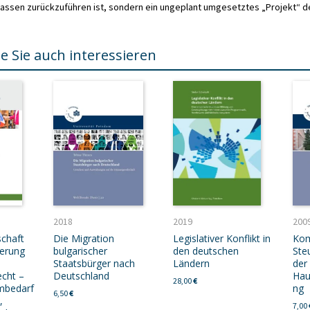
assen zurückzuführen ist, sondern ein ungeplant umgesetztes „Projekt“ d
e Sie auch interessieren
2018
2019
200
schaft
Die Migration
Legislativer Konflikt in
Kom
derung
bulgarischer
den deutschen
Ste
Staatsbürger nach
Ländern
der
cht –
Deutschland
Hau
28,00
€
mbedarf
ng
6,50
€
,
7,00