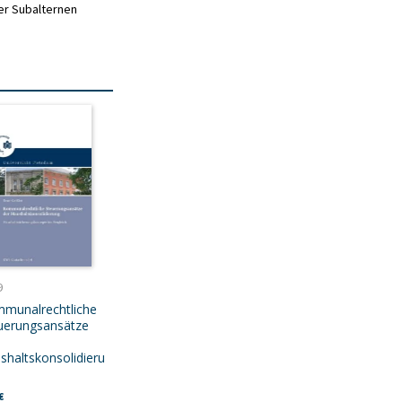
er Subalternen
9
munalrechtliche
uerungsansätze
shaltskonsolidieru
€