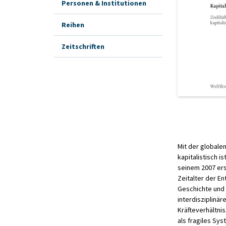
Personen & Institutionen
Reihen
Zeitschriften
Mit der globale
kapitalistisch i
seinem 2007 er
Zeitalter der E
Geschichte und 
interdisziplinä
Kräfteverhältni
als fragiles Sy