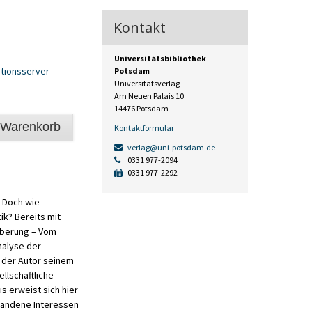
Kontakt
Universitätsbibliothek
tionsserver
Potsdam
Universitätsverlag
Am Neuen Palais 10
14476 Potsdam
 Warenkorb
Kontaktformular
verlag@uni-potsdam.de
0331 977-2094
0331 977-2292
. Doch wie
tik? Bereits mit
oberung – Vom
nalyse der
t der Autor seinem
llschaftliche
s erweist sich hier
rhandene Interessen