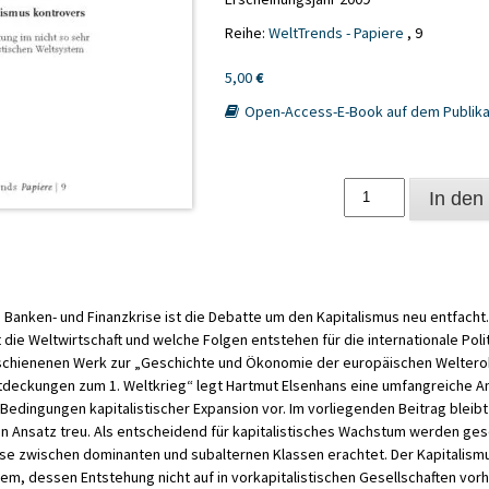
Reihe:
WeltTrends - Papiere
, 9
5,00
€
Open-Access-E-Book auf dem Publika
Kapitalismus
In den
kontrovers
Menge
n Banken- und Finanzkrise ist die Debatte um den Kapitalismus neu entfacht
st die Weltwirtschaft und welche Folgen entstehen für die internationale Poli
schienenen Werk zur „Geschichte und Ökonomie der europäischen Welter
ntdeckungen zum 1. Weltkrieg“ legt Hartmut Elsenhans eine umfangreiche A
Bedingungen kapitalistischer Expansion vor. Im vorliegenden Beitrag bleib
ren Ansatz treu. Als entscheidend für kapitalistisches Wachstum werden gese
sse zwischen dominanten und subalternen Klassen erachtet. Der Kapitalismu
stem, dessen Entstehung nicht auf in vorkapitalistischen Gesellschaften vo