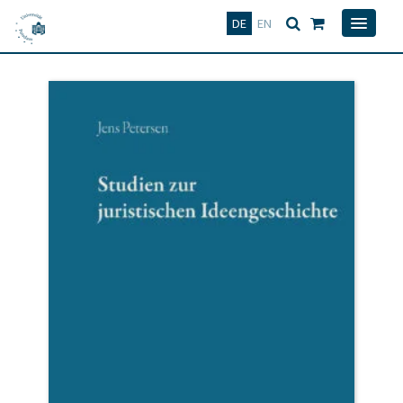
Deutsch
English
DE
EN