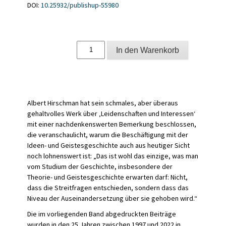
DOI:
10.25932/publishup-55980
Studien
In den Warenkorb
zur
juristischen
Ideengeschichte
Menge
Albert Hirschman hat sein schmales, aber überaus
gehaltvolles Werk über ‚Leidenschaften und Interessen‘
mit einer nachdenkenswerten Bemerkung beschlossen,
die veranschaulicht, warum die Beschäftigung mit der
Ideen- und Geistesgeschichte auch aus heutiger Sicht
noch lohnenswert ist: „Das ist wohl das einzige, was man
vom Studium der Geschichte, insbesondere der
Theorie- und Geistesgeschichte erwarten darf: Nicht,
dass die Streitfragen entschieden, sondern dass das
Niveau der Auseinandersetzung über sie gehoben wird.“
Die im vorliegenden Band abgedruckten Beiträge
wurden in den 25 Jahren zwischen 1997 und 2022 in