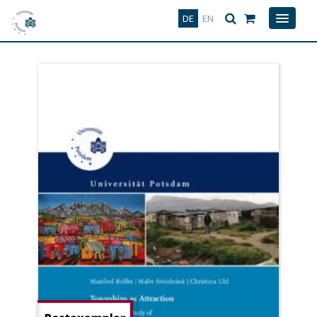
Deutsch
English
DE
EN