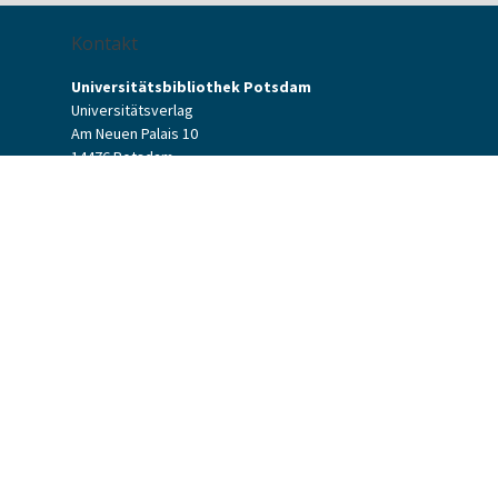
Kontakt
Universitätsbibliothek Potsdam
Universitätsverlag
Am Neuen Palais 10
14476 Potsdam
Kontaktformular
verlag[at]uni-potsdam.de
+49 (0)331 977-2094
+49 (0)331 977-2292
Universitätsverlag Potsdam
Universitätsbibliothek Potsdam
Allgemeine Geschäftsbedingungen
Datenschutzerklärung
Barrierefreiheit