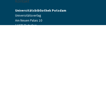
Kontakt
Universitätsbibliothek Potsdam
Universitätsverlag
Am Neuen Palais 10
14476 Potsdam
Kontaktformular
verlag[at]uni-potsdam.de
+49 (0)331 977-2094
+49 (0)331 977-2292
Universitätsverlag Potsdam
Universitätsbibliothek Potsdam
Allgemeine Geschäftsbedingungen
Datenschutzerklärung
Barrierefreiheit
Impressum