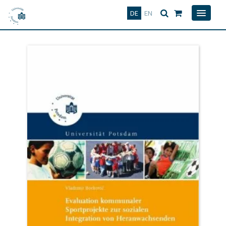
Deutsch
English
DE
EN