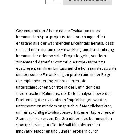
kommunaler
Sportprojekte
zur
sozialen
Integration
von
Gegenstand der Studie ist die Evaluation eines
Heranwachsenden
kommunalen Sportprojekts. Die Forschungsarbeit
Menge
entstand aus der wachsenden Erkenntnis heraus, dass
es nicht mehr nur um die Entwicklung und Durchführung
kommunaler oder sozialer Projekte geht, sondern
zunehmend darauf ankommt, die Projektarbeit zu
evaluieren, um ihren Einfluss auf die kommunale, soziale
und personale Entwicklung zu prüfen und in der Folge
die Implementierung zu optimieren. Die
unterschiedlichen Schritte in der Definition des
theoretischen Rahmens, der Datenanalyse sowie der
Erarbeitung der evaluativen Empfehlungen wurden
unternommen mit dem Anspruch auf Modellcharakter,
um für zukünftige Evaluationsvorhaben entsprechende
Standards zu setzen. Die Grundidee des kommunalen
Sportprojekts „Straßenfußball für Toleranz“ ist
innovativ: Mädchen und Jungen erobern durch