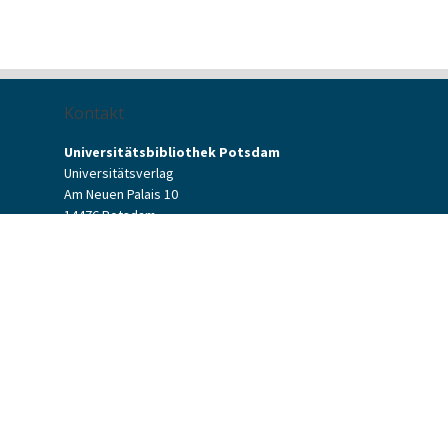
Kontakt
Universitätsbibliothek Potsdam
Universitätsverlag
Am Neuen Palais 10
14476 Potsdam
Kontaktformular
verlag[at]uni-potsdam.de
+49 (0)331 977-2094
+49 (0)331 977-2292
Potsdam University Press