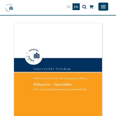
Deutsch
English
DE
EN