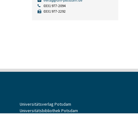
verlag@uni-potsdam.de
0331 977-2094
0331 977-2292
Universitätsverlag Potsdam
Universitätsbibliothek Potsdam
Allgemeine Geschäftsbedingungen
Datenschutzerklärung
Barrierefreiheit
Impressum