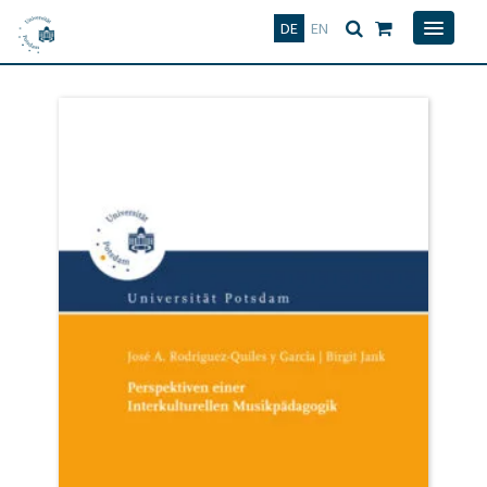
Deutsch
English
DE
EN